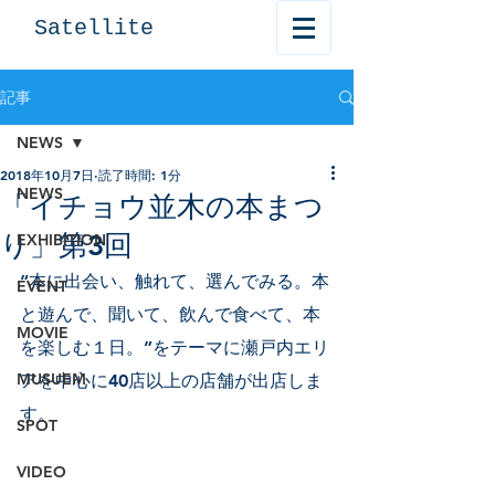
Satellite
記事
NEWS
2018年10月7日
読了時間: 1分
NEWS
「イチョウ並木の本まつ
り」第3回
EXHIBITION
“本に出会い、触れて、選んでみる。本
EVENT
と遊んで、聞いて、飲んで食べて、本
MOVIE
を楽しむ１日。”をテーマに瀬戸内エリ
MUSUEM
アを中心に40店以上の店舗が出店しま
す。
SPOT
VIDEO