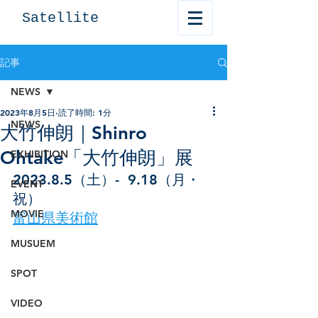
Satellite
記事
NEWS
2023年8月5日
読了時間: 1分
NEWS
大竹伸朗｜Shinro
Ohtake「大竹伸朗」展
EXHIBITION
2023.8.5（土
）-  9
.18（月・
EVENT
祝）
MOVIE
富山県美術館
MUSUEM
SPOT
VIDEO