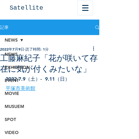
Satellite
記事
NEWS
2022年7月9日
読了時間: 1分
NEWS
工藤麻紀子「花が咲いて存
在に気が付くみたいな」
EXHIBITION
2022.7.9（土
）-  9
.11（日）
EVENT
平塚市美術館
MOVIE
MUSUEM
SPOT
VIDEO