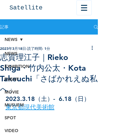
Satellite
記事
NEWS
2023年3月18日
読了時間: 1分
NEWS
志賀理江子｜Rieko
Shiga・竹内公太・Kota
EXHIBITION
Takeuchi「さばかれえぬ私
EVENT
へ」
MOVIE
2023.3.18（土
）-  6
.18（日）
MUSUEM
東京都現代美術館
SPOT
VIDEO