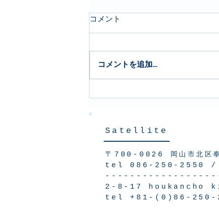
コメント
コメントを追加…
杉戸洋「えりとへり / flyleaf
and liner」
Satellite
〒700-0026
岡山市北区
tel 086-250-2550 
------------------
2-8-17 houkancho k
tel +81-(0)86-250