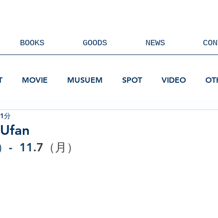
BOOKS
GOODS
NEWS
CON
T
MOVIE
MUSUEM
SPOT
VIDEO
OT
 1分
Ufan
）-  11
.7（月）