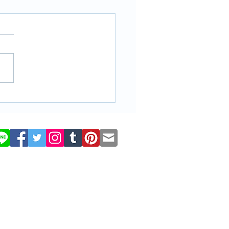
ry McGee「OLDE IFFY」