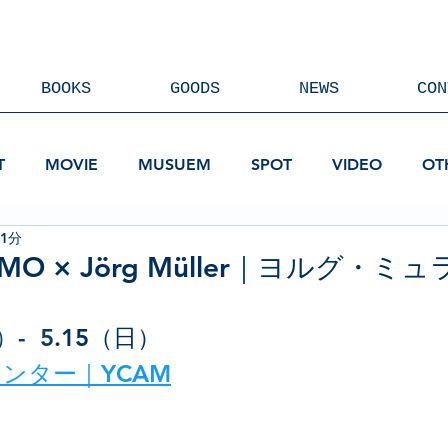
BOOKS
GOODS
NEWS
CON
T
MOVIE
MUSUEM
SPOT
VIDEO
OT
 1分
MO × Jörg Müller｜ヨルグ・
）-  5
.15（日）
ンター｜YCAM