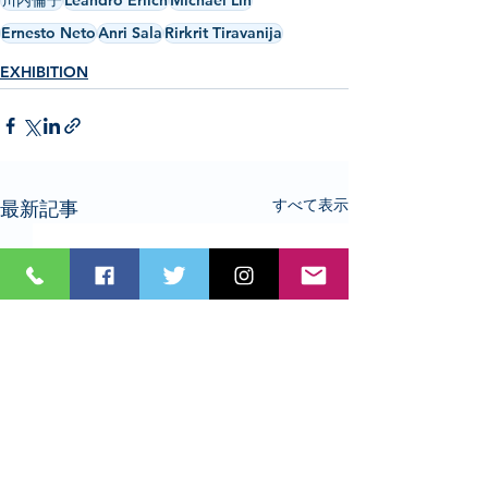
川内倫子
Leandro Erlich
Michael Lin
Ernesto Neto
Anri Sala
Rirkrit Tiravanija
EXHIBITION
すべて表示
最新記事