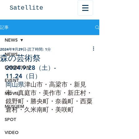
Satellite
記事
NEWS
2024年9月29日
読了時間: 1分
NEWS
森の芸術祭
2024.9.28（土
）-  
EXHIBITION
11
.24（日）
EVENT
岡山県
津山市
・
高梁市
・
新見
市
・
真庭市
・
美作市
・
新庄村
・
MOVIE
鏡野町
・
勝央町
・
奈義町
・
西粟
MUSUEM
倉村
・
久米南町
・
美咲町
SPOT
VIDEO