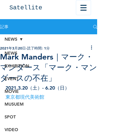
Satellite
記事
NEWS
2021年3月20日
読了時間: 1分
NEWS
Mark Manders｜マーク・
マンダース「マーク・マン
EXHIBITION
ダースの不在」
EVENT
2021.3.20（土
）- 
6.20（日）
MOVIE
東京都現代美術館
MUSUEM
SPOT
VIDEO