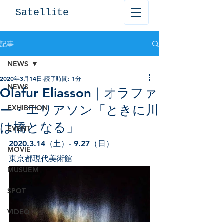
Satellite
記事
NEWS
2020年3月14日
読了時間: 1分
NEWS
Olafur Eliasson｜オラファ
ー・エリアソン「ときに川
EXHIBITION
は橋となる」
EVENT
2020.3.14（土）- 9.27（日）
MOVIE
東京都現代美術館
MUSUEM
SPOT
VIDEO